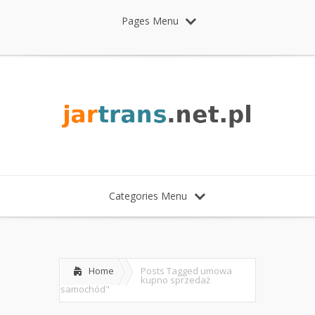
Pages Menu
Categories Menu
Home
Posts Tagged
umowa
kupno sprzedaż
samochód"