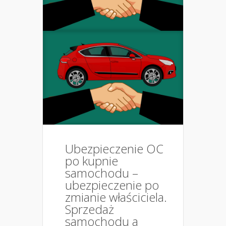
Ubezpieczenie OC
po kupnie
samochodu –
ubezpieczenie po
zmianie właściciela.
Sprzedaż
samochodu a