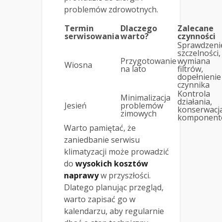
problemów zdrowotnych.
Termin
Dlaczego
Zalecane
serwisowania
warto?
czynności
Sprawdzeni
szczelności,
Przygotowanie
wymiana
Wiosna
na lato
filtrów,
dopełnienie
czynnika
Kontrola
Minimalizacja
działania,
Jesień
problemów
konserwacj
zimowych
komponent
Warto pamiętać, że
zaniedbanie serwisu
klimatyzacji może prowadzić
do
wysokich kosztów
naprawy
w przyszłości.
Dlatego planując przegląd,
warto zapisać go w
kalendarzu, aby regularnie