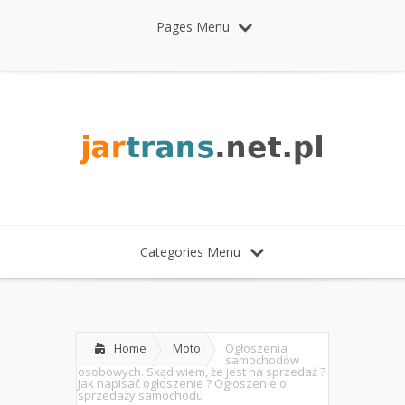
Pages Menu
Categories Menu
Home
Moto
Ogłoszenia
samochodów
osobowych. Skąd wiem, że jest na sprzedaż ?
Jak napisać ogłoszenie ? Ogłoszenie o
sprzedaży samochodu