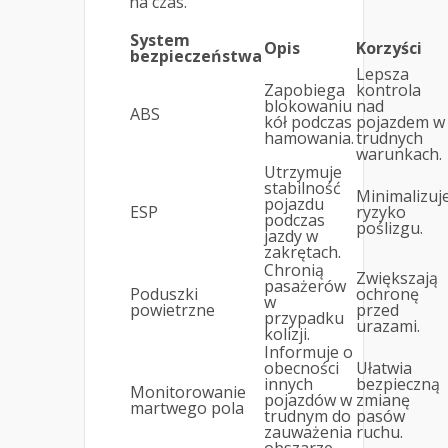
na czas.
System
Opis
Korzyści
bezpieczeństwa
Lepsza
Zapobiega
kontrola
blokowaniu
nad
ABS
kół podczas
pojazdem w
hamowania.
trudnych
warunkach.
Utrzymuje
stabilność
Minimalizuj
pojazdu
ESP
ryzyko
podczas
poślizgu.
jazdy w
zakrętach.
Chronią
Zwiększają
pasażerów
Poduszki
ochronę
w
powietrzne
przed
przypadku
urazami.
kolizji.
Informuje o
obecności
Ułatwia
innych
bezpieczną
Monitorowanie
pojazdów w
zmianę
martwego pola
trudnym do
pasów
zauważenia
ruchu.