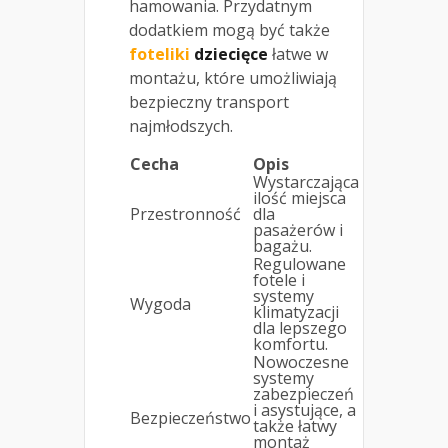
hamowania. Przydatnym
dodatkiem mogą być także
foteliki
dziecięce
łatwe w
montażu, które umożliwiają
bezpieczny transport
najmłodszych.
Cecha
Opis
Wystarczająca
ilość miejsca
Przestronność
dla
pasażerów i
bagażu.
Regulowane
fotele i
systemy
Wygoda
klimatyzacji
dla lepszego
komfortu.
Nowoczesne
systemy
zabezpieczeń
i asystujące, a
Bezpieczeństwo
także łatwy
montaż