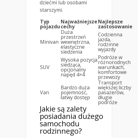
dziećmi lub osobami
starszymi.
Typ
Najważniejsze
Najlepsze
pojazdu
cechy
zastosowanie
Duża
Codzienna
przestrzeń
jazda,
Minivan
wewnętrzna,
rodzinne
elastyczne
wyjazdy
siedzenia
Podróże w
Wysoka pozycja
różnorodnych
siedząca,
SUV
warunkach,
opcjonalny
komfortowe
napęd 4×4
przewozy
Transport
Bardzo duża
większej liczby
Van
pojemność,
pasażerów,
łatwy dostęp
długie
podróże
Jakie są zalety
posiadania dużego
samochodu
rodzinnego?