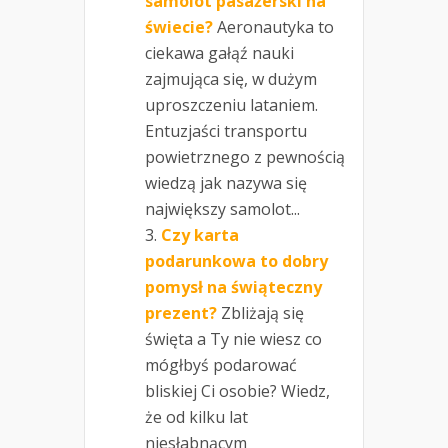
samolot pasażerski na
świecie?
Aeronautyka to
ciekawa gałąź nauki
zajmująca się, w dużym
uproszczeniu lataniem.
Entuzjaści transportu
powietrznego z pewnością
wiedzą jak nazywa się
największy samolot...
Czy karta
podarunkowa to dobry
pomysł na świąteczny
prezent?
Zbliżają się
święta a Ty nie wiesz co
mógłbyś podarować
bliskiej Ci osobie? Wiedz,
że od kilku lat
niesłabnącym