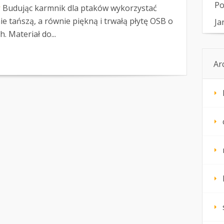
Po
w
Budując karmnik dla ptaków wykorzystać
 tańszą, a równie piękną i trwałą płytę OSB o
Ja
 Materiał do...
Ar