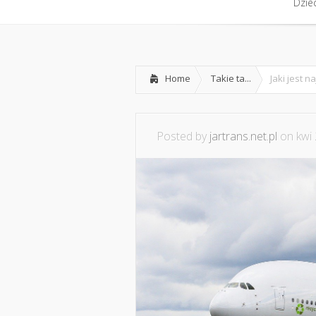
Home
Dzie
Part
Dzie
Home
Takie ta...
Jaki jest 
Posted by
jartrans.net.pl
on kwi 