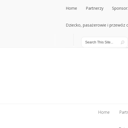
Home
Partnerzy
Sponsor
Home
Dziecko, pasażerowie i przewóz
Partnerzy
Sponsor
Dziecko, pasażerowie i przewóz
Home
Part