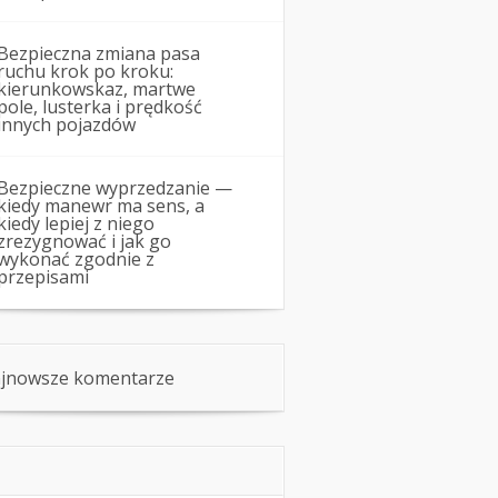
Bezpieczna zmiana pasa
ruchu krok po kroku:
kierunkowskaz, martwe
pole, lusterka i prędkość
innych pojazdów
Bezpieczne wyprzedzanie —
kiedy manewr ma sens, a
kiedy lepiej z niego
zrezygnować i jak go
wykonać zgodnie z
przepisami
jnowsze komentarze