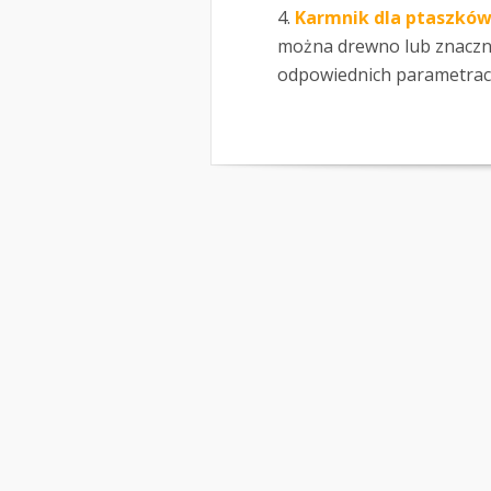
Karmnik dla ptaszkó
można drewno lub znacznie
odpowiednich parametrach.