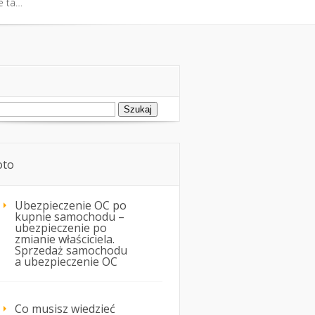
i technika jazdy
e ta…
e ta…
ukaj:
to
Ubezpieczenie OC po
kupnie samochodu –
ubezpieczenie po
zmianie właściciela.
Sprzedaż samochodu
a ubezpieczenie OC
Co musisz wiedzieć