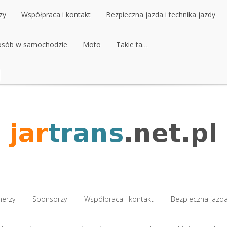
zy
Współpraca i kontakt
Bezpieczna jazda i technika jazdy
 osób w samochodzie
zy
Współpraca i kontakt
Moto
Bezpieczna jazda i technika jazdy
Takie ta…
 osób w samochodzie
Moto
Takie ta…
nerzy
Sponsorzy
Współpraca i kontakt
Bezpieczna jazda 