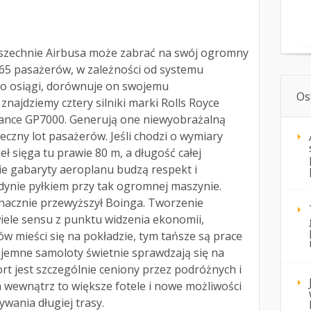
wszechnie Airbusa może zabrać na swój ogromny
65 pasażerów, w zależności od systemu
ego osiągi, dorównuje on swojemu
Os
najdziemy cztery silniki marki Rolls Royce
liance GP7000. Generują one niewyobrażalną
czny lot pasażerów. Jeśli chodzi o wymiary
ł sięga tu prawie 80 m, a długość całej
e gabaryty aeroplanu budzą respekt i
jedynie pyłkiem przy tak ogromnej maszynie.
nacznie przewyższył Boinga. Tworzenie
ele sensu z punktu widzenia ekonomii,
w mieści się na pokładzie, tym tańsze są prace
ojemne samoloty świetnie sprawdzają się na
ort jest szczególnie ceniony przez podróżnych i
ca wewnątrz to większe fotele i nowe możliwości
ania długiej trasy.