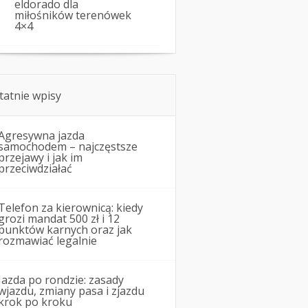
eldorado dla
miłośników terenówek
4×4
tatnie wpisy
Agresywna jazda
samochodem – najczęstsze
przejawy i jak im
przeciwdziałać
Telefon za kierownicą: kiedy
grozi mandat 500 zł i 12
punktów karnych oraz jak
rozmawiać legalnie
Jazda po rondzie: zasady
wjazdu, zmiany pasa i zjazdu
krok po kroku