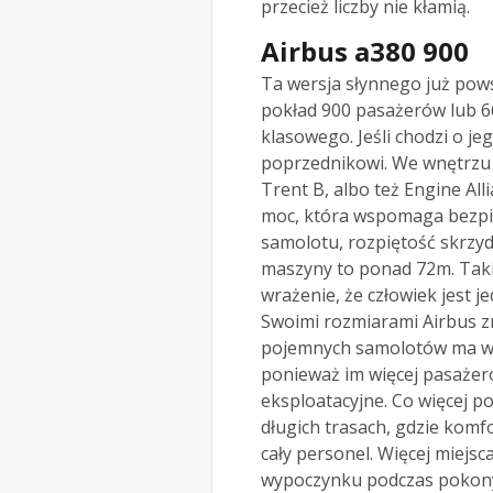
przecież liczby nie kłamią.
Airbus a380 900
Ta wersja słynnego już po
pokład 900 pasażerów lub 6
klasowego. Jeśli chodzi o j
poprzednikowi. We wnętrzu z
Trent B, albo też Engine Al
moc, która wspomaga bezpie
samolotu, rozpiętość skrzyde
maszyny to ponad 72m. Taki
wrażenie, że człowiek jest 
Swoimi rozmiarami Airbus z
pojemnych samolotów ma wi
ponieważ im więcej pasażeró
eksploatacyjne. Co więcej p
długich trasach, gdzie komf
cały personel. Więcej miejs
wypoczynku podczas pokonyw