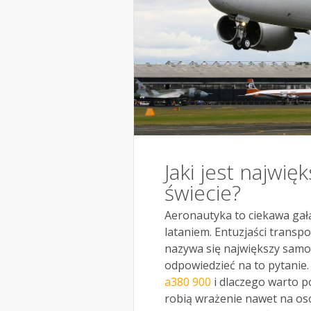
Jaki jest najwi
świecie?
Aeronautyka to ciekawa gał
lataniem. Entuzjaści transp
nazywa się największy samol
odpowiedzieć na to pytanie.
a380 900
i dlaczego warto p
robią wrażenie nawet na os