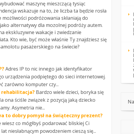
e wybudować maszynę mieszczącą tysiąc
dencja wskazuje na to, że liczba ta będzie rosła
we możliwości podróżowania skłaniają do
jako alternatywy dla mozolnej podróży autem.
 na ekskluzywne wakacje i zwiedzanie
ta. Kto wie, być może właśnie Ty znajdziesz się
samolotu pasażerskiego na świecie?
P?
Adres IP to nic innego jak identyfikator
o urządzenia podpiętego do sieci internetowej.
ć zarówno komputer czy...
rehabilitacja?
Bardzo wiele dzieci, boryka się
a ona ściśle związek z pozycją jaką dziecko
Na
my. Asymetria nie...
a to dobry pomysł na świąteczny prezent?
ie wiesz co mógłbyś podarować bliskiej Ci
 lat niesłabnącym powodzeniem cieszą się...