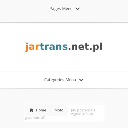
Pages Menu
Categories Menu
Home
Moto
Jak pozbyć się
wgnieceń po
gradobiciu?