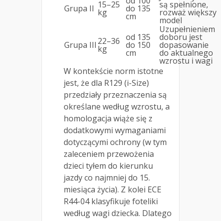
od 100
15–25
są spełnione,
Grupa II
do 135
kg
rozważ większy
cm
model
Uzupełnieniem
od 135
doboru jest
22–36
Grupa III
do 150
dopasowanie
kg
cm
do aktualnego
wzrostu i wagi
W kontekście norm istotne
jest, że dla R129 (i-Size)
przedziały przeznaczenia są
określane według wzrostu, a
homologacja wiąże się z
dodatkowymi wymaganiami
dotyczącymi ochrony (w tym
zaleceniem przewożenia
dzieci tyłem do kierunku
jazdy co najmniej do 15.
miesiąca życia). Z kolei ECE
R44-04 klasyfikuje foteliki
według wagi dziecka. Dlatego