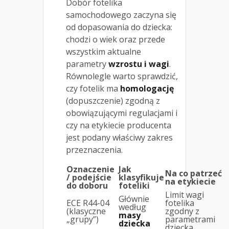
Dobór fotelika
samochodowego zaczyna się
od dopasowania do dziecka:
chodzi o wiek oraz przede
wszystkim aktualne
parametry
wzrostu i wagi
.
Równolegle warto sprawdzić,
czy fotelik ma
homologację
(dopuszczenie) zgodną z
obowiązującymi regulacjami i
czy na etykiecie producenta
jest podany właściwy zakres
przeznaczenia.
Oznaczenie
Jak
Na co patrzeć
/ podejście
klasyfikuje
na etykiecie
do doboru
foteliki
Limit wagi
Głównie
ECE R44-04
fotelika
według
(klasyczne
zgodny z
masy
„grupy”)
parametrami
dziecka
dziecka