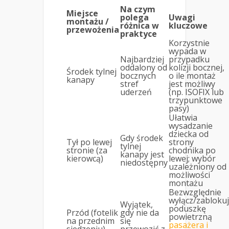
Na czym
Miejsce
polega
Uwagi
montażu /
różnica w
kluczowe
przewożenia
praktyce
Korzystnie
wypada w
Najbardziej
przypadku
oddalony od
kolizji bocznej,
Środek tylnej
bocznych
o ile montaż
kanapy
stref
jest możliwy
uderzeń
(np. ISOFIX lub
trzypunktowe
pasy)
Ułatwia
wysadzanie
dziecka od
Gdy środek
Tył po lewej
strony
tylnej
stronie (za
chodnika po
kanapy jest
kierowcą)
lewej; wybór
niedostępny
uzależniony od
możliwości
montażu
Bezwzględnie
wyłącz/zablokuj
Wyjątek,
poduszkę
Przód (fotelik
gdy nie da
powietrzną
na przednim
się
pasażera i