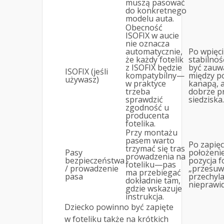
muszą pasować
do konkretnego
modelu auta.
Obecność
ISOFIX w aucie
nie oznacza
automatycznie,
Po wpięc
że każdy fotelik
stabilnoś
z ISOFIX będzie
być zauw
ISOFIX (jeśli
kompatybilny—
między p
używasz)
w praktyce
kanapą, 
trzeba
dobrze p
sprawdzić
siedziska.
zgodność u
producenta
fotelika.
Przy montażu
pasem warto
Po zapię
trzymać się tras
Pasy
położenie
prowadzenia na
bezpieczeństwa
pozycja f
foteliku—pas
/ prowadzenie
„przesuwa
ma przebiegać
pasa
przechyl
dokładnie tam,
nieprawi
gdzie wskazuje
instrukcja.
Dziecko powinno być zapięte
w foteliku także na krótkich