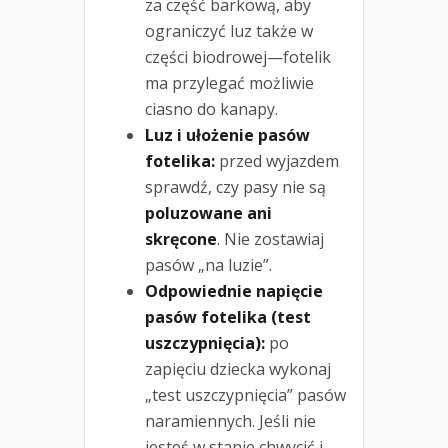
za część barkową, aby
ograniczyć luz także w
części biodrowej—fotelik
ma przylegać możliwie
ciasno do kanapy.
Luz i ułożenie pasów
fotelika:
przed wyjazdem
sprawdź, czy pasy nie są
poluzowane ani
skręcone
. Nie zostawiaj
pasów „na luzie”.
Odpowiednie napięcie
pasów fotelika (test
uszczypnięcia):
po
zapięciu dziecka wykonaj
„test uszczypnięcia” pasów
naramiennych. Jeśli nie
jesteś w stanie chwycić i