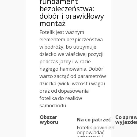
fundament
bezpieczeństwa:
dobór i prawidłowy
montaż
Fotelik jest ważnym
elementem bezpieczeństwa
w podróży, bo utrzymuje
dziecko we właściwej pozycji
podczas jazdy i w razie
nagłego hamowania. Dobór
warto zacząć od parametrów
dziecka (wiek, wzrost i waga)
oraz od dopasowania
fotelika do realiów
samochodu.
Obszar
Co spraw
Na co patrzeć
wyboru
wyjazd
Fotelik powinien
odpowiadać