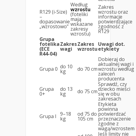
Według
Zakres
wzrostu
R129 (i-Size)
wzrostu oraz
(foteliki
–
informacje
mają
dopasowanie
potwierdzające
wskazane
„wzrostowo”
zgodność z
zakresy
R129
wzrostu)
Grupa
fotelika
Zakres
Zakres
Uwagi dot.
(ECE
wagi
wzrostu
etykiety
R44-04)
Dobieraj do
aktualnej wagi i
do 10
Grupa 0
do 70 cm
wzrostu według
kg
zaleceń
producenta
Sprawdź, czy
Grupa
do 13
dziecko mieści
do 75 cm
0+
kg
się w obu
zakresach
Etykieta
powinna
9–18
od 75 do
potwierdzać
Grupa I
kg
105 cm
przeznaczenie
zgodne z
wagą/wzrostem
Jeśli limity nie