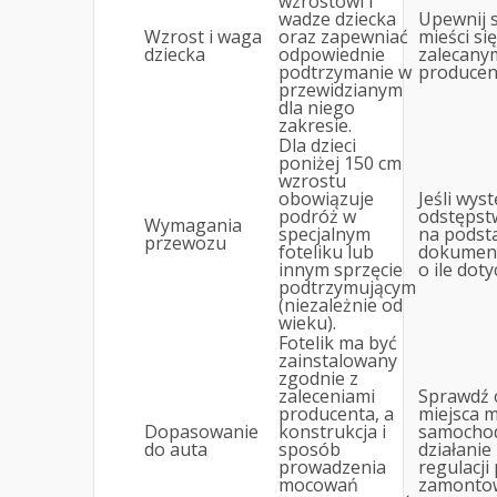
wzrostowi i
wadze dziecka
Upewnij s
Wzrost i waga
oraz zapewniać
mieści si
dziecka
odpowiednie
zalecany
podtrzymanie w
producent
przewidzianym
dla niego
zakresie.
Dla dzieci
poniżej 150 cm
wzrostu
obowiązuje
Jeśli wys
podróż w
odstępstw
Wymagania
specjalnym
na podsta
przewozu
foteliku lub
dokument
innym sprzęcie
o ile doty
podtrzymującym
(niezależnie od
wieku).
Fotelik ma być
zainstalowany
zgodnie z
zaleceniami
Sprawdź 
producenta, a
miejsca 
Dopasowanie
konstrukcja i
samochod
do auta
sposób
działani
prowadzenia
regulacji
mocowań
zamontow