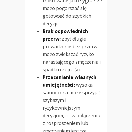
traktowane jako sygnał, że
może pogarszać się
gotowość do szybkich
decyzji.
Brak odpowiednich
przerw:
zbyt długie
prowadzenie bez przerw
może zwiększać ryzyko
narastającego zmęczenia i
spadku czujności.
Przecenianie własnych
umiejętności:
wysoka
samoocena może sprzyjać
szybszym i
ryzykowniejszym
decyzjom, co w połączeniu
z rozproszeniem lub
zmęczeniem jeszcze