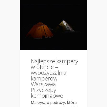
Najlepsze kampery
w ofercie –
wypożyczalnia
kamperów
Warszawa.
Przyczepy
kempingowe
Marzysz o podróży, która