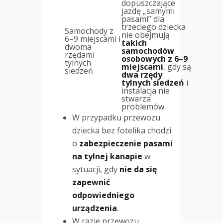
dopuszczające
jazdę „samymi
pasami” dla
trzeciego dziecka
Samochody z
nie obejmują
6–9 miejscami i
takich
dwoma
samochodów
rzędami
osobowych z 6–9
tylnych
miejscami
, gdy są
siedzeń
dwa rzędy
tylnych siedzeń
i
instalacja nie
stwarza
problemów.
W przypadku przewozu
dziecka bez fotelika chodzi
o
zabezpieczenie pasami
na tylnej kanapie
w
sytuacji, gdy
nie da się
zapewnić
odpowiedniego
urządzenia
.
W razie przewozu