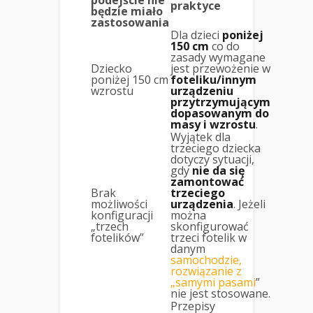
podejście nie
praktyce
będzie miało
zastosowania
Dla dzieci
poniżej
150 cm
co do
zasady wymagane
Dziecko
jest przewożenie w
poniżej 150 cm
foteliku/innym
wzrostu
urządzeniu
przytrzymującym
dopasowanym do
masy i wzrostu
.
Wyjątek dla
trzeciego dziecka
dotyczy sytuacji,
gdy
nie da się
zamontować
Brak
trzeciego
możliwości
urządzenia
. Jeżeli
konfiguracji
można
„trzech
skonfigurować
fotelików”
trzeci fotelik w
danym
samochodzie,
rozwiązanie z
„samymi pasami
”
nie jest stosowane.
Przepisy