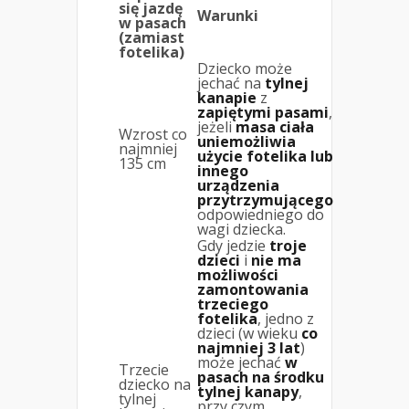
się jazdę
Warunki
w pasach
(zamiast
fotelika)
Dziecko może
jechać na
tylnej
kanapie
z
zapiętymi pasami
,
jeżeli
masa ciała
Wzrost co
uniemożliwia
najmniej
użycie fotelika lub
135 cm
innego
urządzenia
przytrzymującego
odpowiedniego do
wagi dziecka.
Gdy jedzie
troje
dzieci
i
nie ma
możliwości
zamontowania
trzeciego
fotelika
, jedno z
dzieci (w wieku
co
najmniej 3 lat
)
może jechać
w
Trzecie
pasach na środku
dziecko na
tylnej kanapy
,
tylnej
przy czym