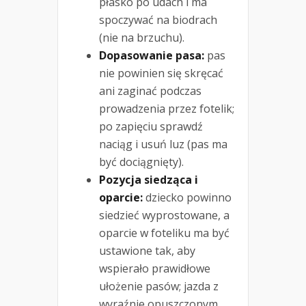
płasko po udach i ma
spoczywać na biodrach
(nie na brzuchu).
Dopasowanie pasa:
pas
nie powinien się skręcać
ani zaginać podczas
prowadzenia przez fotelik;
po zapięciu sprawdź
naciąg i usuń luz (pas ma
być dociągnięty).
Pozycja siedząca i
oparcie:
dziecko powinno
siedzieć wyprostowane, a
oparcie w foteliku ma być
ustawione tak, aby
wspierało prawidłowe
ułożenie pasów; jazda z
wyraźnie opuszczonym