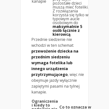
kanapie
pozostałe dzieci
muszą mieć foteliki.
Z rozwiązania
korzysta się tylko w
typowym aucie
osobowym do
maksymalnie 5
osób łącznie z
kierowcą
.
Przednie siedzenie nie
wchodzi w ten schemat:
przewożenie dziecka na
przednim siedzeniu
wymaga fotelika lub
innego urządzenia
przytrzymującego
, więc nie
obejmuje jazdy wyłącznie
zapiętymi pasami na tylnej
kanapie.
Ograniczenia
i kiedy to
Co to oznacza w