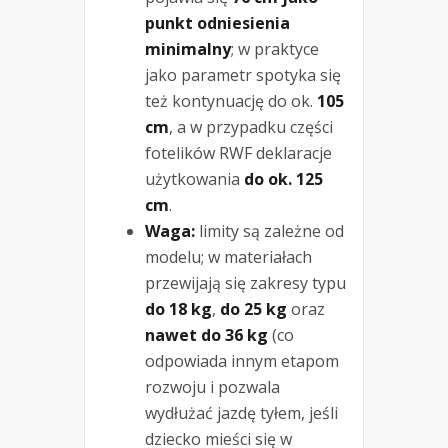
punkt odniesienia
minimalny
; w praktyce
jako parametr spotyka się
też kontynuację do ok.
105
cm
, a w przypadku części
fotelików RWF deklaracje
użytkowania
do ok. 125
cm
.
Waga:
limity są zależne od
modelu; w materiałach
przewijają się zakresy typu
do 18 kg
,
do 25 kg
oraz
nawet do 36 kg
(co
odpowiada innym etapom
rozwoju i pozwala
wydłużać jazdę tyłem, jeśli
dziecko mieści się w