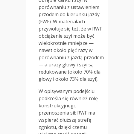
obrębie karku i szyi w
porównaniu z ustawieniem
przodem do kierunku jazdy
(FWF). W materiałach
przywołuje się też, że w RWF
obciążenie szyi może być
wielokrotnie mniejsze —
nawet około pięć razy w
porównaniu z jazdą przodem
— a urazy głowy i szyi są
redukowane (około 70% dla
głowy i około 73% dla szyi).
W opisywanym podejściu
podkreśla się również rolę
konstrukcyjnego
przenoszenia sił: RWF ma
wspierać dłuższą strefę
zgniotu, dzięki czemu