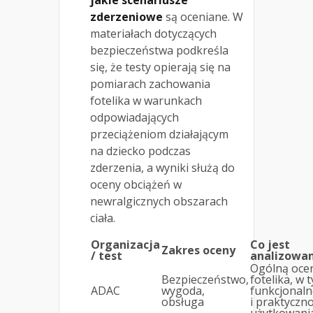
jakie scenariusze
zderzeniowe
są oceniane. W
materiałach dotyczących
bezpieczeństwa podkreśla
się, że testy opierają się na
pomiarach zachowania
fotelika w warunkach
odpowiadających
przeciążeniom działającym
na dziecko podczas
zderzenia, a wyniki służą do
oceny obciążeń w
newralgicznych obszarach
ciała.
Organizacja
Co jest
Zakres oceny
/ test
analizowa
Ogólną oce
Bezpieczeństwo,
fotelika, w 
ADAC
wygoda,
funkcjonal
obsługa
i praktyczn