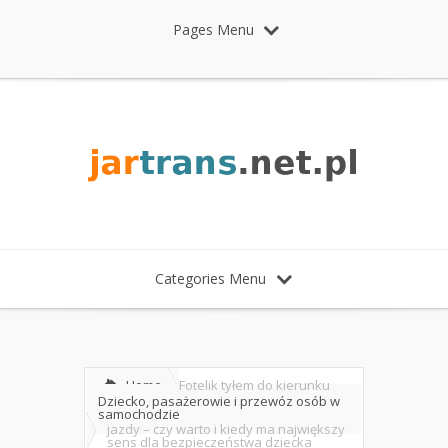
Pages Menu
Categories Menu
Home
Fotelik tyłem do kierunku
Dziecko, pasażerowie i przewóz osób w
samochodzie
jazdy – czy warto i kiedy ma największy
sens dla bezpieczeństwa dziecka