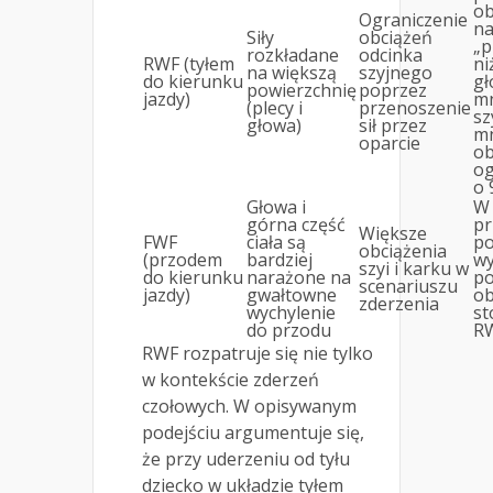
ob
Ograniczenie
n
Siły
obciążeń
„p
rozkładane
odcinka
RWF (tyłem
ni
na większą
szyjnego
do kierunku
gł
powierzchnię
poprzez
jazdy)
mn
(plecy i
przenoszenie
sz
głowa)
sił przez
mn
oparcie
ob
og
o 
Głowa i
W
górna część
pr
Większe
FWF
ciała są
po
obciążenia
(przodem
bardziej
wy
szyi i karku w
do kierunku
narażone na
p
scenariuszu
jazdy)
gwałtowne
ob
zderzenia
wychylenie
st
do przodu
R
RWF rozpatruje się nie tylko
w kontekście zderzeń
czołowych. W opisywanym
podejściu argumentuje się,
że przy uderzeniu od tyłu
dziecko w układzie tyłem