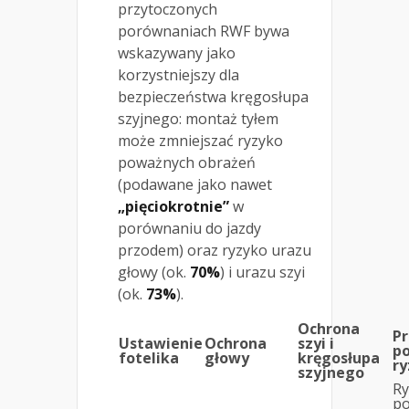
przytoczonych
porównaniach RWF bywa
wskazywany jako
korzystniejszy dla
bezpieczeństwa kręgosłupa
szyjnego: montaż tyłem
może zmniejszać ryzyko
poważnych obrażeń
(podawane jako nawet
„pięciokrotnie”
w
porównaniu do jazdy
przodem) oraz ryzyko urazu
głowy (ok.
70%
) i urazu szyi
(ok.
73%
).
Ochrona
P
Ustawienie
Ochrona
szyi i
p
fotelika
głowy
kręgosłupa
ry
szyjnego
Ry
p