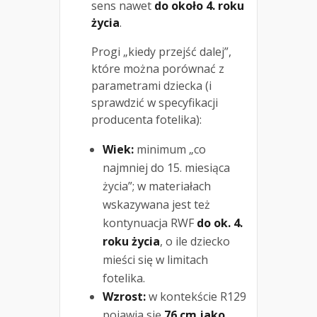
sens nawet
do około 4. roku
życia
.
Progi „kiedy przejść dalej”,
które można porównać z
parametrami dziecka (i
sprawdzić w specyfikacji
producenta fotelika):
Wiek:
minimum „co
najmniej do 15. miesiąca
życia”; w materiałach
wskazywana jest też
kontynuacja RWF
do ok. 4.
roku życia
, o ile dziecko
mieści się w limitach
fotelika.
Wzrost:
w kontekście R129
pojawia się
76 cm jako