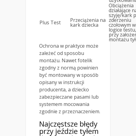
użytkowani
Obciążenia
działające n
szyję/kark 
Przeciążenia na
zderzeniu
Plus Test
kark dziecka
czołowym w
logice testu
przy założe
montażu ty
Ochrona w praktyce może
zależeć od sposobu
montażu. Nawet fotelik
zgodny z normą powinien
być montowany w sposób
opisany w instrukcji
producenta, a dziecko
zabezpieczane pasami lub
systemem mocowania
zgodnie z przeznaczeniem.
Najczęstsze błędy
przy jeździe tyłem